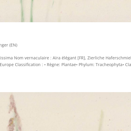
nger (EN)
ssima Nom vernaculaire : Aïra élégant [FR], Zierliche Haferschmie
: Europe Classification : • Règne: Plantae• Phylum: Tracheophyta• Cl