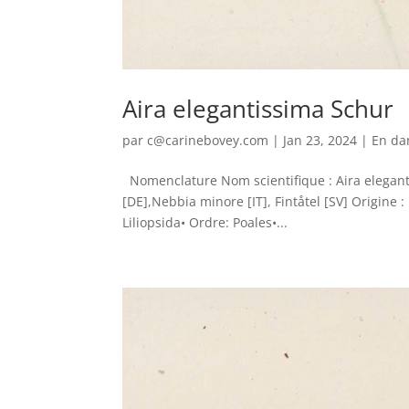
Aira elegantissima Schur
par
c@carinebovey.com
|
Jan 23, 2024
|
En da
Nomenclature Nom scientifique : Aira eleganti
[DE],Nebbia minore [IT], Fintåtel [SV] Origine 
Liliopsida• Ordre: Poales•...