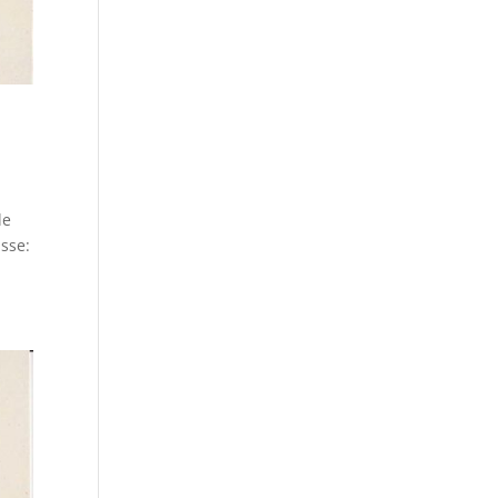
le
asse: