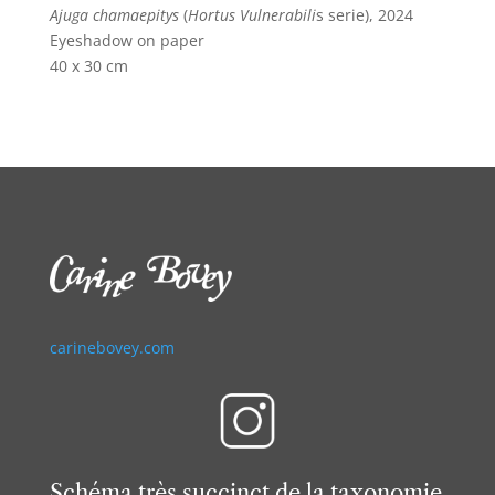
Ajuga chamaepitys
(
Hortus Vulnerabili
s serie), 2024
Eyeshadow on paper
40 x 30 cm
carinebovey.com
Schéma très succinct de la taxonomie